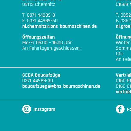
09113 Chemnitz
01689 
T. 0371 44989-0
T. 035
F. 0371 44989-50
F. 0352
nl.chemnitz@bns-baumaschinen.de
nl.gro
Öffnungszeiten
Öffnun
Mo-Fr 06:00 – 16:00 Uhr
Winter
An Feiertagen geschlossen.
Sommer
Uhr
An Fei
GEDA Bauaufzüge
Vertri
0371 44989-30
0160 6
bauaufzuege@bns-baumaschinen.de
0160 6
vertri
Instagram
F