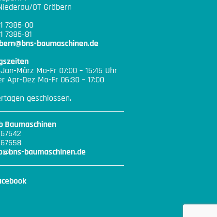
Niederau/OT Gröbern
21 7386-00
1 7386-81
ebern@bns-baumaschinen.de
gszeiten
 Jan-März Mo-Fr 07:00 – 15:45 Uhr
 Apr-Dez Mo-Fr 06:30 – 17:00
ertagen geschlossen.
eb Baumaschinen
167542
167558
eb@bns-baumaschinen.de
acebook