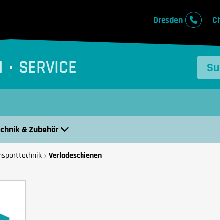
Dresden
C
N
SERVICE
echnik & Zubehör
nsporttechnik
Verladeschienen