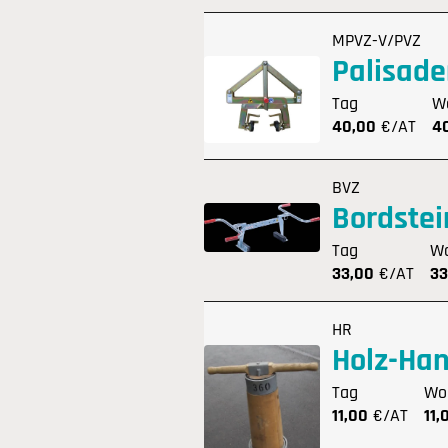
MPVZ-V/PVZ
Palisad
Tag
W
40,00
€/AT
4
BVZ
Bordste
Tag
W
33,00
€/AT
33
HR
Holz-Ha
Tag
Wo
11,00
€/AT
11,