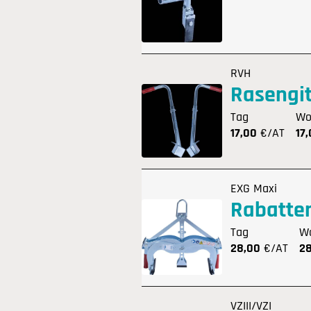
RVH
Rasengit
Tag
Wo
17,00
€/AT
17
EXG Maxi
Rabatten
Tag
W
28,00
€/AT
2
VZIII/VZI