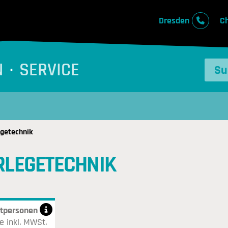
Dresden
C
N
SERVICE
egetechnik
ERLEGETECHNIK
atpersonen
e inkl. MWSt.