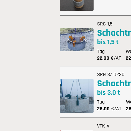
SRG 1,5
Schacht
bis 1,5 t
Tag
W
22,00
€/AT
22
SRG 3/ D220
Schacht
bis 3,0 t
Tag
W
28,00
€/AT
2
VTK-V