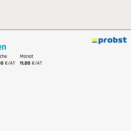
en
che
Monat
00
€/AT
11,00
€/AT