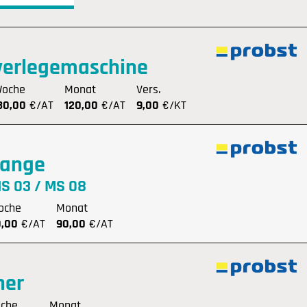
verlegemaschine
oche
Monat
Vers.
30,00
€/AT
120,00
€/AT
9,00
€/KT
zange
S 03 / MS 08
oche
Monat
0,00
€/AT
90,00
€/AT
her
che
Monat