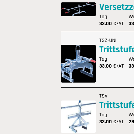
Versetz
Tag
W
33,00
€/AT
33
TSZ-UNI
Trittstu
Tag
W
33,00
€/AT
33
TSV
Trittstu
Tag
W
33,00
€/AT
28