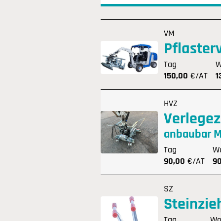
VM
Pflaster
Tag
W
150,00
€/AT
1
HVZ
Verlege
anbaubar M
Tag
W
90,00
€/AT
9
SZ
Steinzie
Tag
Wo