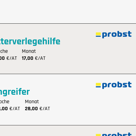
terverlegehilfe
che
Monat
,00
€/AT
17,00
€/AT
greifer
oche
Monat
8,00
€/AT
28,00
€/AT