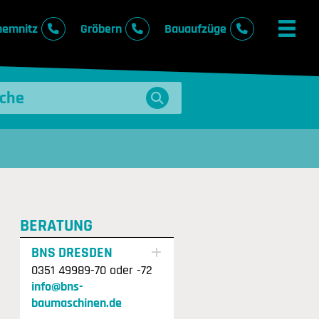
hemnitz
Gröbern
Bauaufzüge
BERATUNG
BNS DRESDEN
0351 49989-70 oder -72
info@bns-
baumaschinen.de