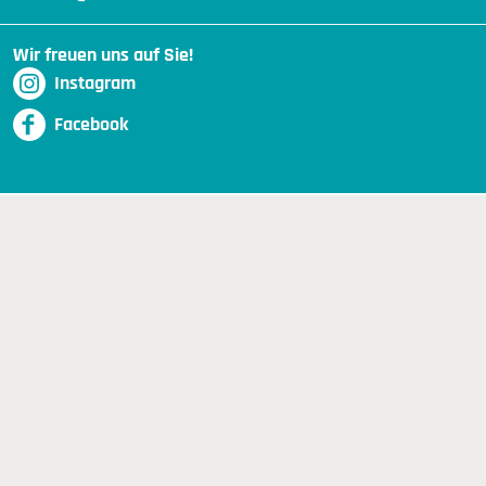
Wir freuen uns auf Sie!
Instagram
Facebook
DOWNLOADS
AGB MIETEN
AGB KAUFEN
DATENSCHUTZ
BARRIEREFREIHEIT
IMPRESSUM