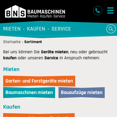
BNS Baumaschinen
MIETEN
KAUFEN
SERVICE
Startseite
Sortiment
Bei uns können Sie
Geräte mieten
, neu oder gebraucht
kaufen
oder unseren
Service
in Anspruch nehmen:
Mieten
Garten- und Forstgeräte mieten
Baumaschinen mieten
Bauaufzüge mieten
Kaufen