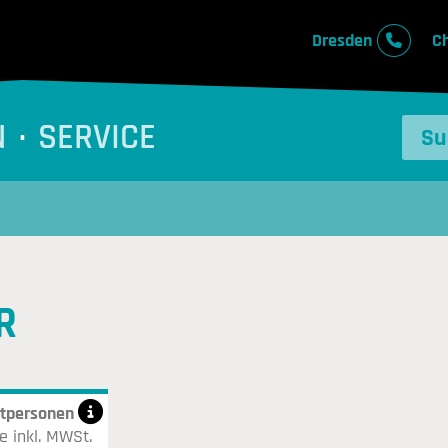
Dresden
C
N
SERVICE
R
atpersonen
e inkl. MWSt.