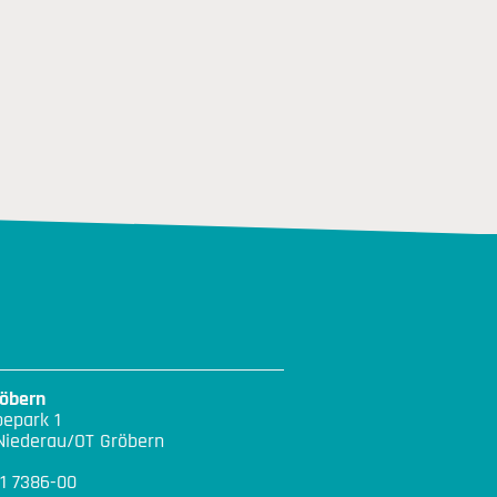
öbern
epark 1
Niederau/OT Gröbern
21 7386-00