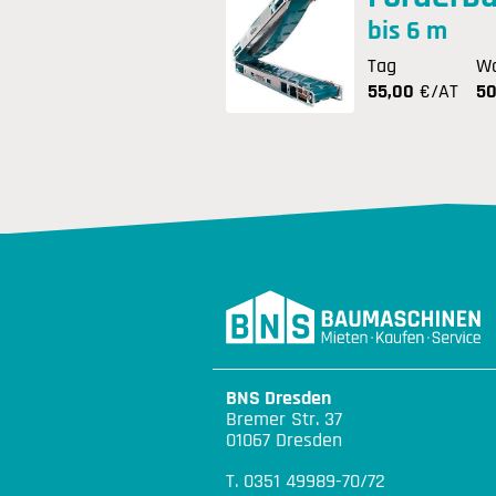
bis 6 m
Tag
W
55,00
€/AT
50
BNS Dresden
Bremer Str. 37
01067 Dresden
T. 0351 49989-70/72