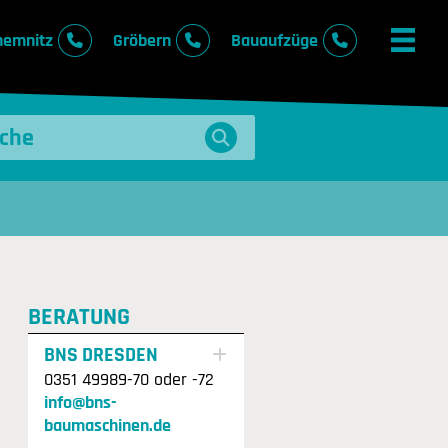
hemnitz
Gröbern
Bauaufzüge
BERATUNG
BNS DRESDEN
0351 49989-70 oder -72
info@bns-
baumaschinen.de