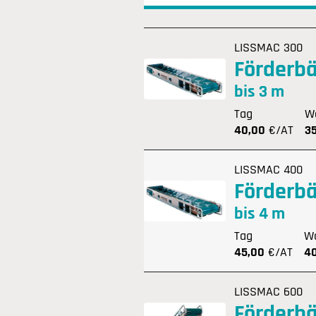
LISSMAC 300
Förderb
bis 3 m
Tag
W
40,00
€/AT
3
LISSMAC 400
Förderb
bis 4 m
Tag
W
45,00
€/AT
4
LISSMAC 600
Förderb