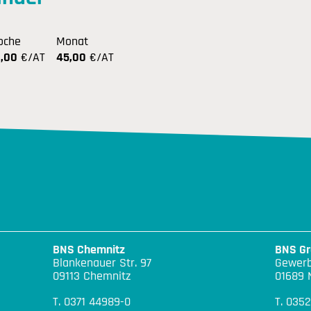
oche
Monat
,00
€/AT
45,00
€/AT
BNS Chemnitz
BNS Gr
Blankenauer Str. 97
Gewerb
09113 Chemnitz
01689 
T. 0371 44989-0
T. 035