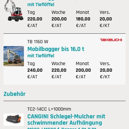
mit Tieflöffel
Tag
Woche
Monat
Vers.
220,00
200,00
180,00
20,00
€/AT
€/AT
€/AT
€/KT
TB 1160 W
Mobilbagger bis 16,0 t
mit Tieflöffel
Tag
Woche
Monat
Vers.
240,00
220,00
200,00
20,00
€/AT
€/AT
€/AT
€/KT
Zubehör
TC2-14CC L=1000mm
CANGINI Schlegel-Mulcher mit
schwimmender Aufhängung