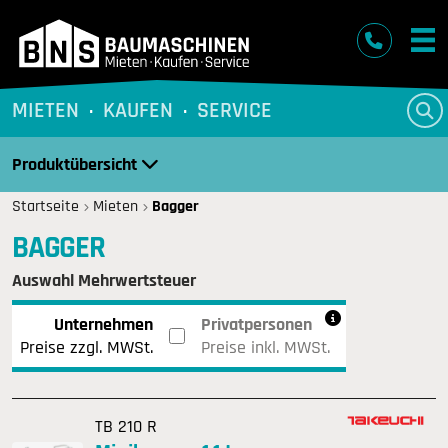
BNS Baumaschinen
MIETEN
KAUFEN
SERVICE
Produktübersicht
Startseite
Mieten
Bagger
BAGGER
Auswahl Mehrwertsteuer
Unternehmen
Privatpersonen
Preise zzgl. MWSt.
Preise inkl. MWSt.
TB 210 R