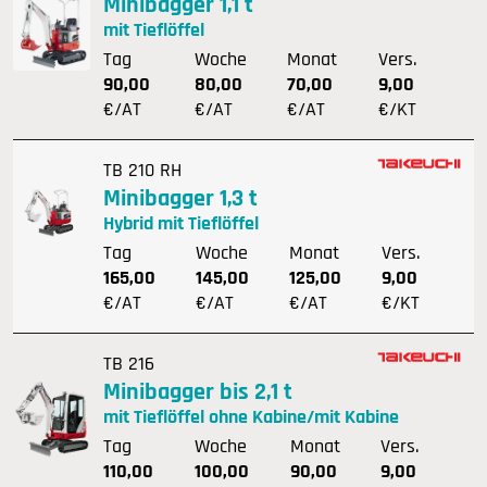
Minibagger 1,1 t
mit Tieflöffel
Tag
Woche
Monat
Vers.
90,00
80,00
70,00
9,00
€/AT
€/AT
€/AT
€/KT
TB 210 RH
Minibagger 1,3 t
Hybrid mit Tieflöffel
Tag
Woche
Monat
Vers.
165,00
145,00
125,00
9,00
€/AT
€/AT
€/AT
€/KT
TB 216
Minibagger bis 2,1 t
mit Tieflöffel ohne Kabine/mit Kabine
Tag
Woche
Monat
Vers.
110,00
100,00
90,00
9,00