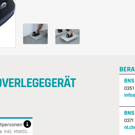
BERA
VERLEGEGERÄT
BNS
0351
info
BNS
0371
atpersonen
nl.c
e inkl. MWSt.