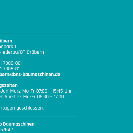
öbern
epark 1
Niederau/OT Gröbern
21 7386-00
1 7386-81
ebern@bns-baumaschinen.de
gszeiten
 Jan-März Mo-Fr 07:00 – 15:45 Uhr
 Apr-Dez Mo-Fr 06:30 – 17:00
ertagen geschlossen.
eb Baumaschinen
167542