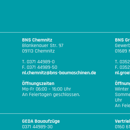
BNS Chemnitz
BNS Gr
Blankenauer Str. 97
Gewerb
09113 Chemnitz
01689 
T. 0371 44989-0
T. 035
F. 0371 44989-50
F. 0352
nl.chemnitz@bns-baumaschinen.de
nl.gro
Öffnungszeiten
Öffnun
Mo-Fr 06:00 – 16:00 Uhr
Winter
An Feiertagen geschlossen.
Sommer
Uhr
An Fei
GEDA Bauaufzüge
Vertri
0371 44989-30
0160 6