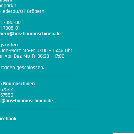
epark 1
Niederau/OT Gröbern
21 7386-00
1 7386-81
ebern@bns-baumaschinen.de
gszeiten
 Jan-März Mo-Fr 07:00 – 15:45 Uhr
 Apr-Dez Mo-Fr 06:30 – 17:00
ertagen geschlossen.
eb Baumaschinen
167542
167558
eb@bns-baumaschinen.de
acebook