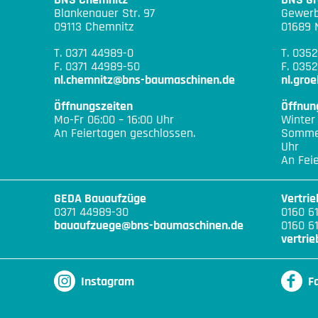
Blankenauer Str. 97
Gewerb
09113 Chemnitz
01689 
T. 0371 44989-0
T. 035
F. 0371 44989-50
F. 0352
nl.chemnitz@bns-baumaschinen.de
nl.gro
Öffnungszeiten
Öffnun
Mo-Fr 06:00 – 16:00 Uhr
Winter
An Feiertagen geschlossen.
Sommer
Uhr
An Fei
GEDA Bauaufzüge
Vertri
0371 44989-30
0160 6
bauaufzuege@bns-baumaschinen.de
0160 6
vertri
Instagram
F