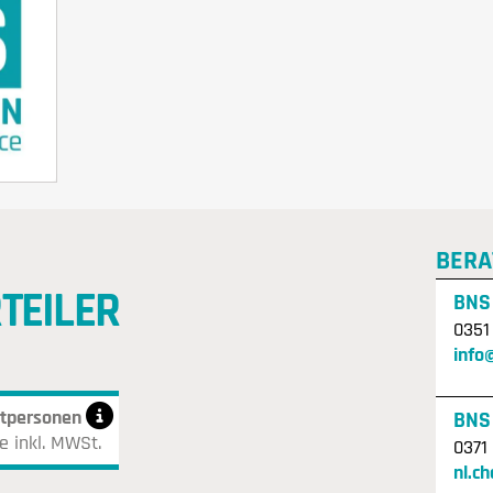
BERA
TEILER
BNS
0351
info
atpersonen
BNS
e inkl. MWSt.
0371
nl.c