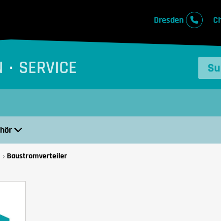
Dresden
C
N
SERVICE
ehör
Baustromverteiler