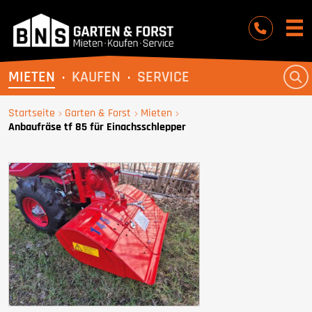
BNS Baumaschinen
MIETEN
KAUFEN
SERVICE
Startseite
Garten & Forst
Mieten
Anbaufräse tf 85 für Einachsschlepper